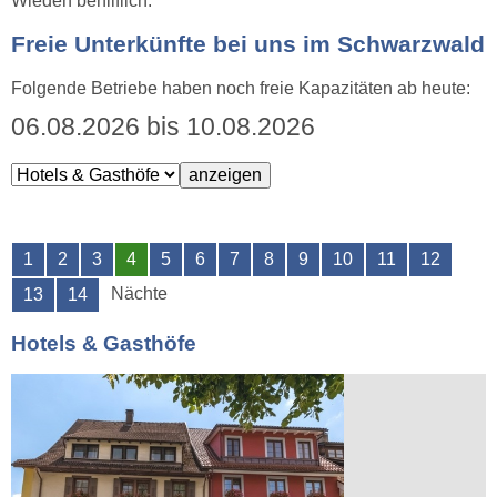
Wieden behilflich.
Freie Unterkünfte bei uns im Schwarzwald
Folgende Betriebe haben noch freie Kapazitäten ab heute:
06.08.2026 bis 10.08.2026
1
2
3
4
5
6
7
8
9
10
11
12
Nächte
13
14
Hotels & Gasthöfe