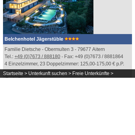
Belchenhotel Jägerstüble
Familie Dietsche - Obermulten 3 - 79677 Aitern
Tel.:
+49 (0)7673 / 888180
- Fax: +49 (0)7673 / 8881864
4 Einzelzimmer, 23 Doppelzimmer: 125,00-175,00 € p.P.
Startseite >
Unterkunft suchen >
Freie Unterkünfte >
Freie Zimmer
(Stand: 27.7.2026, 9:50 Uhr)
1x
Doppelzimmer
Mehr Infos
Verfügbarkeit
Homepage
Kontakt