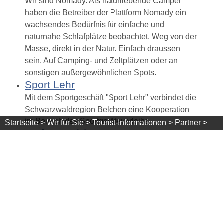
Wir sind Nomady. Als naturliebende Camper
haben die Betreiber der Plattform Nomady ein
wachsendes Bedürfnis für einfache und
naturnahe Schlafplätze beobachtet. Weg von der
Masse, direkt in der Natur. Einfach draussen
sein. Auf Camping- und Zeltplätzen oder an
sonstigen außergewöhnlichen Spots.
Sport Lehr
Mit dem Sportgeschäft "Sport Lehr" verbindet die
Schwarzwaldregion Belchen eine Kooperation
im Bereich des Sportgeräteverleihs.
Startseite >
Wir für Sie >
Tourist-Informationen >
Partner >
Stefan Asal ( Das
Schwarzwaldportal / Data Create )
Das von Data Create entworfene
Schwarzwaldportal liefert Ihnen viele
Informationen zu Ausflugsziele, dem Wetter und
zu Gastgebern. Seit der Gründung im Jahr 2000
beschäftigen sich Data Create mit Internetseiten
und deren Programmierung. Zum Kundenkreis