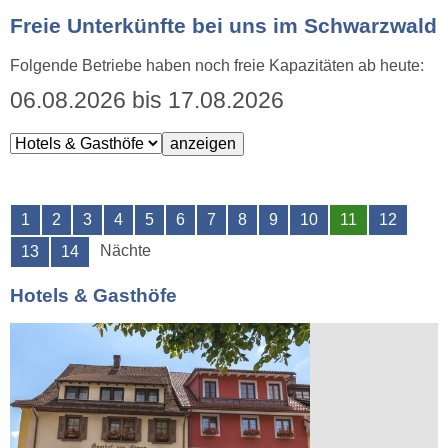
Freie Unterkünfte bei uns im Schwarzwald
Folgende Betriebe haben noch freie Kapazitäten ab heute:
06.08.2026 bis 17.08.2026
1
2
3
4
5
6
7
8
9
10
11
12
Nächte
13
14
Hotels & Gasthöfe