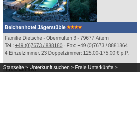
Belchenhotel Jägerstüble
Familie Dietsche - Obermulten 3 - 79677 Aitern
Tel.:
+49 (0)7673 / 888180
- Fax: +49 (0)7673 / 8881864
4 Einzelzimmer, 23 Doppelzimmer: 125,00-175,00 € p.P.
Startseite >
Unterkunft suchen >
Freie Unterkünfte >
Freie Zimmer
(Stand: 27.7.2026, 9:50 Uhr)
1x
Doppelzimmer
Mehr Infos
Verfügbarkeit
Homepage
Kontakt