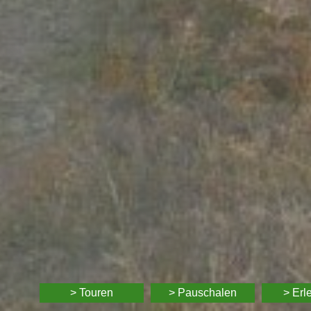
> Touren
> Pauschalen
> Erl