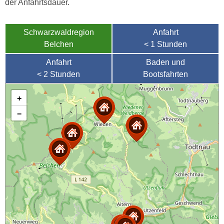
der Anfahrtsdauer.
Schwarzwaldregion
Anfahrt
Belchen
< 1 Stunden
Anfahrt
Baden und
< 2 Stunden
Bootsfahrten
+
−