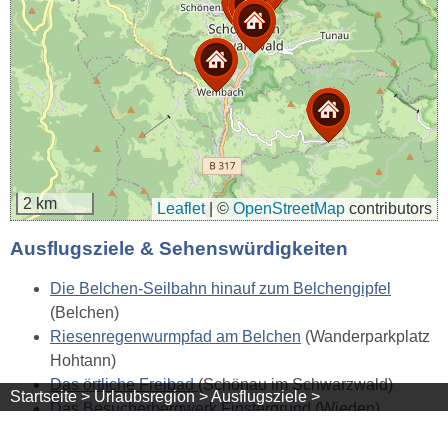
2 km
Leaflet
|
©
OpenStreetMap
contributors
Ausflugsziele & Sehenswürdigkeiten
Die Belchen-Seilbahn hinauf zum Belchengipfel
(Belchen)
Riesenregenwurmpfad am Belchen
(Wanderparkplatz
Hohtann)
Das örtliche Freibad
(Schönau im Schwarzwald)
Startseite >
Urlaubsregion >
Ausflugsziele >
Das Besucherbergwerk Finstergrund
(Wieden)
Das Heimatmuseum Klösterle
(Schönau)