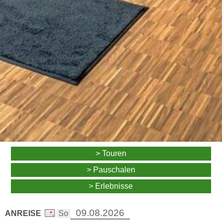
> Touren
> Pauschalen
> Erlebnisse
ANREISE