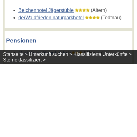
Belchenhotel Jägerstüble
(Aitern)
derWaldfrieden naturparkhotel
(Todtnau)
Pensionen
Gästehaus Sonnhalde
P
(Wieden)
Startseite >
Unterkunft suchen >
Klassifizierte Unterkünfte >
Sterneklassifiziert >
Appartements
Haus Alpenblick
(Wieden)
Schwarzwaldregion Belchen