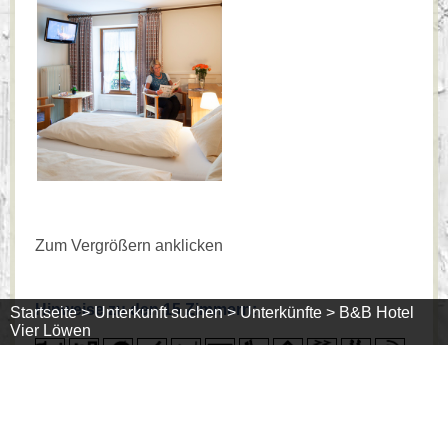
Zum Vergrößern anklicken
Hinweise zu den 15 Zimmern:
Startseite >
Unterkunft suchen >
Unterkünfte >
B&B Hotel
Vier Löwen
Anzahl
Ausstattung
Preise