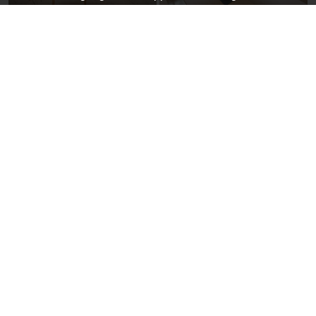
Herzlich willkommen im Refugio
Selbstversorgerhaus
Mit dem nachfolgenden Imagefilm möchten wir Ihnen ein
Einblick in unsere Tagungs- und Seminarunterkunft
geben.