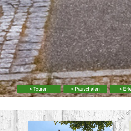
> Touren
> Pauschalen
> Erl