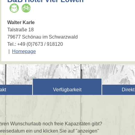
Walter Karle
Talstraße 18
79677 Schönau im Schwarzwald
Tel.:
+49 (0)7673 / 918120
|
Homepage
akt
Verfügbarkeit
Direk
 Ihren Wunschurlaub noch freie Kapazitäten gibt?
reisedatum ein und klicken Sie auf "anzeigen"