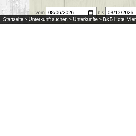
vom
bis
Startseite >
Unterkunft suchen >
Unterkünfte >
B&B Hotel Vie
Unsere Kapazitäten für
Zimmer
im Zeitraum
0
1 Doppelzimmer "DZ Belchen"
Doppelzimmer 'Belchen'
Preis: 58,00 €
Mindestaufenthaltsdauer: 1 Tag
1 weitere Zimmerangebote "DZ Feldb
Doppelzimmer mit Balkon
Preis: 64,00 €
Mindestaufenthaltsdauer: 1 Tag
Belegtkalender