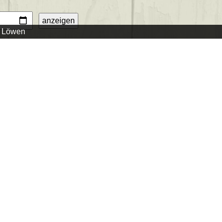
r Löwen
6.08.2026 - 13.08.2026
:
erg"