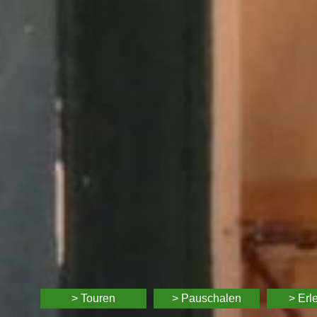
> Touren
> Pauschalen
> Erl