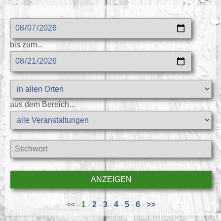
bis zum...
aus dem Bereich...
<< -
1
-
2
-
3
-
4
-
5
-
6
-
>>