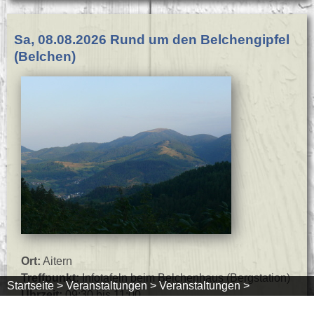
Sa, 08.08.2026 Rund um den Belchengipfel
(Belchen)
Ort:
Aitern
Treffpunkt:
Infotafeln beim Belchenhaus (Bergstation)
Startseite >
Veranstaltungen >
Veranstaltungen >
Uhrzeit:
09:30 bis 11:00