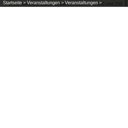
Startseite >
Veranstaltungen >
Veranstaltungen >
verschiedenen Touren Distanzen zwischen 130 und 250
Kilometer bewältigen. Der Start erfolgt in den frühen
Morgenstunden in Münstertal. Rund eine Stunde später
treffen die ersten Rennradfahrerinnen und
Rennradfahrer in Schönau ein, wo sie an der
Verpflegungsstation vor der Tourist-Information das
Frühstück zu sich nehmen. Auch wenn an diesem Tag
von den Teilnehmerinnen und Teilnehmer möglichst
viele Berge bewältigt werden müssen, um einen
intensiven Tag im Schwarzwald zu erleben, steht nicht
der Hochleistungsgedanke im Vordergrund. So gibt es
auch keine Zeitnahme. Wichtig ist vielmehr eine
entspannte und freundliche Atmosphäre, in der man sich
der persönlichen Herausforderung stellt. Auf der Strecke
und an den Verpflegungsstationen genießen die
Teilnehmenden die Gastlichkeit des Schwarzwaldes;
denn der regionale Bezug ist in allen Bereichen des
Events sehr wichtig. So ist der Schwarzwald Super!
einerseits vor allem mit seiner Langdistanz von 250