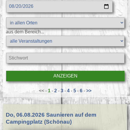
aus dem Bereich...
<< -
1
-
2
-
3
-
4
-
5
-
6
-
>>
Do, 06.08.2026 Saunieren auf dem
Campingplatz (Schönau)