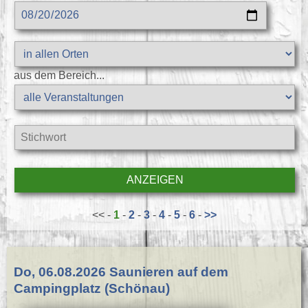
aus dem Bereich...
<< -
1
-
2
-
3
-
4
-
5
-
6
-
>>
Do, 06.08.2026 Saunieren auf dem
Campingplatz (Schönau)