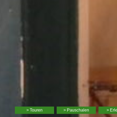
> Touren
> Pauschalen
> Erl