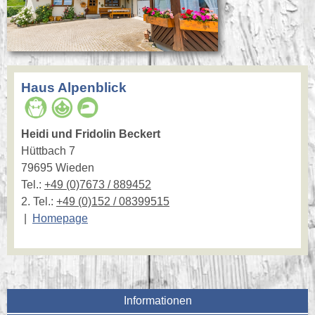
Haus Alpenblick
Heidi und Fridolin Beckert
Hüttbach 7
79695 Wieden
Tel.:
+49 (0)7673 / 889452
2. Tel.:
+49 (0)152 / 08399515
|
Homepage
Informationen