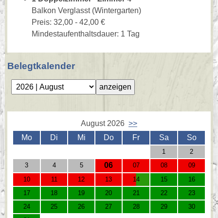
Balkon Verglasst (Wintergarten)
Preis: 32,00 - 42,00 €
Mindestaufenthaltsdauer: 1 Tag
Belegtkalender
August 2026
>>
Mo
Di
Mi
Do
Fr
Sa
So
1
2
06
3
4
5
07
08
09
10
11
12
13
14
15
16
17
18
19
20
21
22
23
24
25
26
27
28
29
30