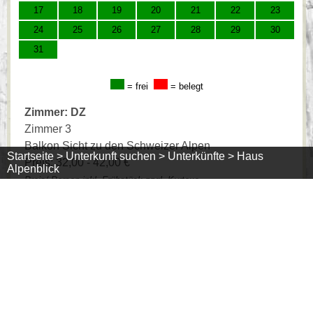
17
18
19
20
21
22
23
24
25
26
27
28
29
30
31
= frei
= belegt
Zimmer: DZ
Zimmer 3
Balkon Sicht zu den Schweizer Alpen
Startseite >
Unterkunft suchen >
Unterkünfte >
Haus
Preis: 32,00 - 42,00 €
Alpenblick
Preis/ Person inkl. Frühstück zzgl. Kurtaxe
Dusche / WC
Minimumaufenthaltsdauer: 1 Tage
August 2026
>>
Mo
Di
Mi
Do
Fr
Sa
So