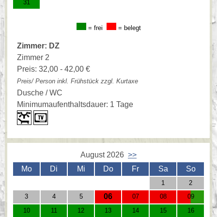
31
= frei
= belegt
Zimmer: DZ
Zimmer 2
Preis: 32,00 - 42,00 €
Preis/ Person inkl. Frühstück zzgl. Kurtaxe
Dusche / WC
Minimumaufenthaltsdauer: 1 Tage
August 2026
>>
Mo
Di
Mi
Do
Fr
Sa
So
1
2
06
3
4
5
07
08
09
10
11
12
13
14
15
16