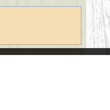
wimmbad
enterrasse/Garten/Liegewiese
stück