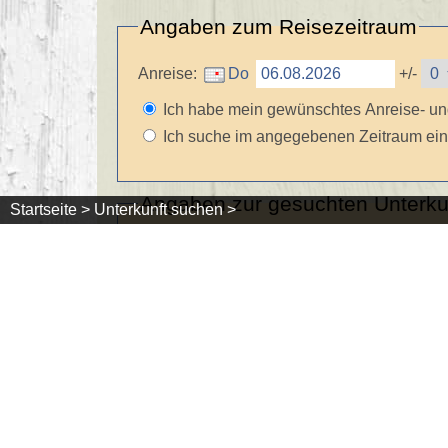
Angaben zum Reisezeitraum
Anreise:
+/-
Ich habe mein gewünschtes Anreise- u
Ich suche im angegebenen Zeitraum ein
Angaben zur gesuchten Unterku
Startseite >
Unterkunft suchen >
Ort:
Unt
Nur preisreduzierte Urlaubsschnäppch
Betriebsmerkmale:
Hausmerkmale:
Bauernhof
Sauna
Garage