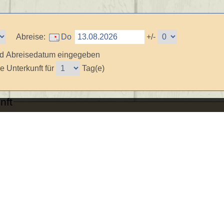
Abreise:
+/-
nd Abreisedatum eingegeben
e Unterkunft
für
Tag(e)
nft
erbringung:
Typ:
en anzeigen
Zimmer Merkmale:
Rollstuhl möglich
Sch
Solarium
Sonn
Haustiere erlaubt (auf Anfrage)
Früh