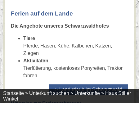
Ferien auf dem Lande
Die Angebote unseres Schwarzwaldhofes
Tiere
Pferde, Hasen, Kühe, Kälbchen, Katzen,
Ziegen
Aktivitäten
Tierfütterung, kostenloses Ponyreiten, Traktor
fahren
> Landurlaub im Schwarzwald
Startseite >
Unterkunft suchen >
Unterkünfte >
Haus Stiller
Winkel
Hinweise zur Ferienwohnung:
Ausstattung
Anzahl
Personen
Preise