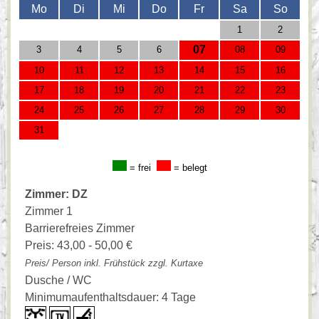
Mo
Di
Mi
Do
Fr
Sa
So
1
2
07
3
4
5
6
08
09
10
11
12
13
14
15
16
17
18
19
20
21
22
23
24
25
26
27
28
29
30
31
= frei
= belegt
Zimmer: DZ
Zimmer 1
Barrierefreies Zimmer
Preis: 43,00 - 50,00 €
Preis/ Person inkl. Frühstück zzgl. Kurtaxe
Dusche / WC
Minimumaufenthaltsdauer: 4 Tage