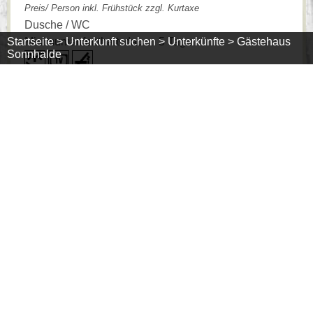
Preis/ Person inkl. Frühstück zzgl. Kurtaxe
Dusche / WC
Startseite >
Unterkunft suchen >
Unterkünfte >
Gästehaus
Minimumaufenthaltsdauer: 5 Tage
Sonnhalde
August 2026
>>
Mo
Di
Mi
Do
Fr
Sa
So
1
2
07
3
4
5
6
08
09
10
11
12
13
14
15
16
17
18
19
20
21
22
23
24
25
26
27
28
29
30
31
= frei
= belegt