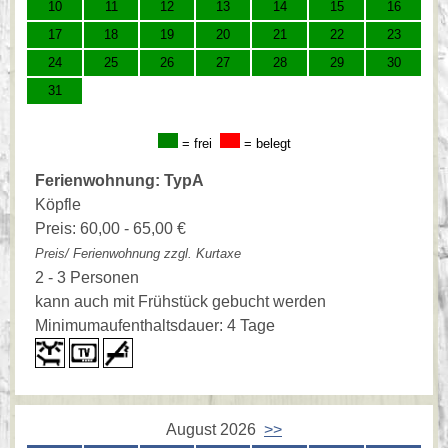
10
11
12
13
14
15
16
17
18
19
20
21
22
23
24
25
26
27
28
29
30
31
= frei
= belegt
Ferienwohnung: TypA
Köpfle
Preis: 60,00 - 65,00 €
Preis/ Ferienwohnung zzgl. Kurtaxe
2 - 3 Personen
kann auch mit Frühstück gebucht werden
Minimumaufenthaltsdauer: 4 Tage
August 2026
>>