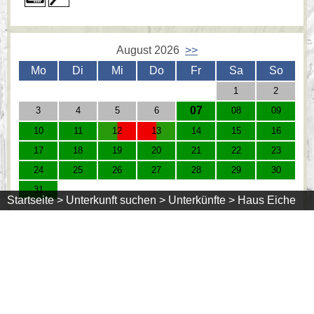
August 2026
>>
Mo
Di
Mi
Do
Fr
Sa
So
1
2
07
3
4
5
6
08
09
10
11
12
13
14
15
16
17
18
19
20
21
22
23
24
25
26
27
28
29
30
31
Startseite >
Unterkunft suchen >
Unterkünfte >
Haus Eiche
= frei
= belegt
Zimmer: DZ
Zimmer 22
auch als Einzelzimmer €45,00
Preis: 47,50 €