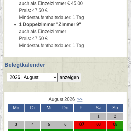
auch als Einzelzimmer € 45.00
Preis: 47,50 €
Mindestaufenthaltsdauer: 1 Tag
1 Doppelzimmer "Zimmer 9"
auch als Einzelzimmer
Preis: 47,50 €
Mindestaufenthaltsdauer: 1 Tag
Belegtkalender
August 2026
>>
Mo
Di
Mi
Do
Fr
Sa
So
1
2
07
3
4
5
6
08
09