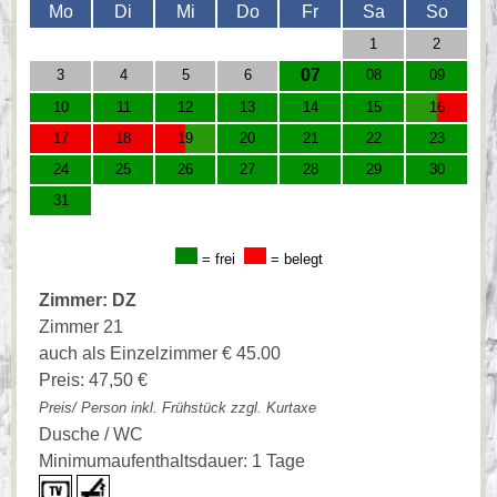
Mo
Di
Mi
Do
Fr
Sa
So
1
2
07
3
4
5
6
08
09
10
11
12
13
14
15
16
17
18
19
20
21
22
23
24
25
26
27
28
29
30
31
= frei
= belegt
Zimmer: DZ
Zimmer 21
auch als Einzelzimmer € 45.00
Preis: 47,50 €
Preis/ Person inkl. Frühstück zzgl. Kurtaxe
Dusche / WC
Minimumaufenthaltsdauer: 1 Tage