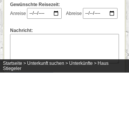
Gewünschte Reisezeit:
Anreise
Abreise
Nachricht:
Startseite >
Unterkunft suchen >
Unterkünfte >
Haus
Stiegeler
Um automatisierten
6418
89
164
Mißbrauch unseres
Kontaktformulars zu
verhindern, geben Sie bitte die angezeigte Zahl in
das Feld darunter ein.
Mit Absenden dieses Formulars stimmen Sie der
Übermittlung und Verarbeitung Ihrer Daten wie in