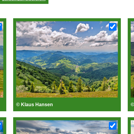
© Klaus Hansen
©