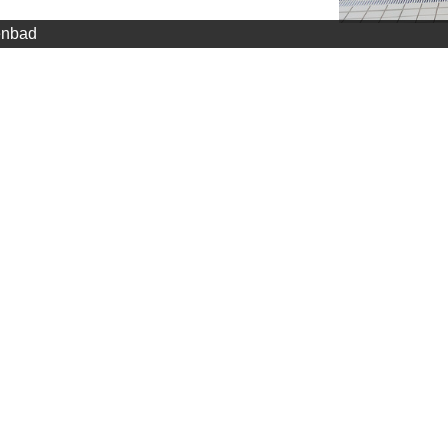
enbad
effnungszeiten+_+tarife.html