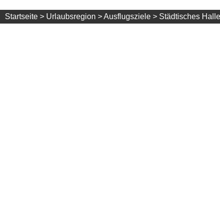
Startseite >
Urlaubsregion >
Ausflugsziele >
Städtisches Hall
Kontaktadresse
Hallenbad Maulburg
Alemannenstraße 7
79689 Maulburg
Telefon: +49 (0) 7622 / 667173
https://www.maulburg.de/maulburg/start/freizeit/o
+
−