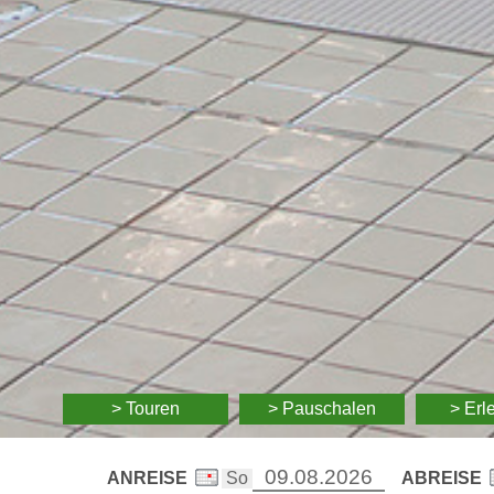
> Touren
> Pauschalen
> Erl
ANREISE
ABREISE