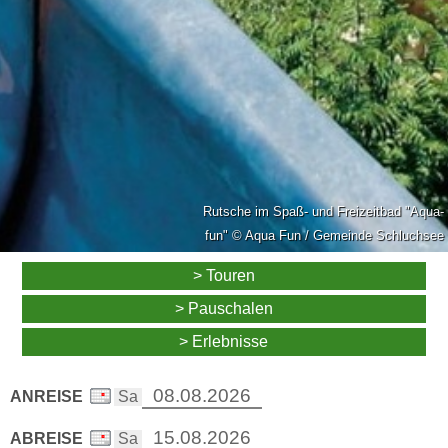
Rutsche im Spaß- und Freizeitbad "Aqua-
fun" © Aqua Fun / Gemeinde Schluchsee
> Touren
> Pauschalen
> Erlebnisse
ANREISE
ABREISE