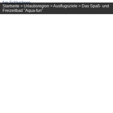
fun-Schluchsee
Startseite >
Urlaubsregion >
Ausflugsziele >
Das Spaß- und
Freizeitbad "Aqua-fun"
+
−