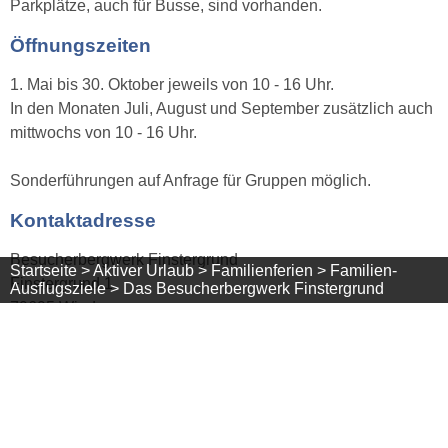
Parkplätze, auch für Busse, sind vorhanden.
Öffnungszeiten
1. Mai bis 30. Oktober jeweils von 10 - 16 Uhr.
In den Monaten Juli, August und September zusätzlich auch
mittwochs von 10 - 16 Uhr.
Sonderführungen auf Anfrage für Gruppen möglich.
Kontaktadresse
Besucherbergwerk Finstergrund
Startseite >
Aktiver Urlaub >
Familienferien >
Familien-
Finstergrund 1
Ausflugsziele >
Das Besucherbergwerk Finstergrund
79695 Wieden
Telefon: +49 (0) 7673 / 303
http://www.finstergrund.de