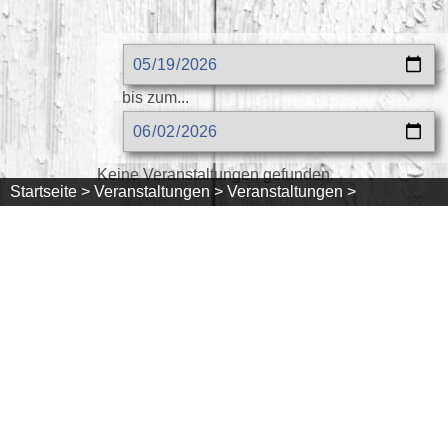
bis zum...
Keine Veranstaltungen gefunden.
Startseite >
Veranstaltungen >
Veranstaltungen >
DIE SCHWARZWALDREGION
ZIMMER/FERI
Urlaubsregion
Unterkünfte