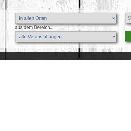
aus dem Bereich...
ENWOHNUNGEN
SANFTER URLAUB
AKTIVER URL
Anreise & ÖPNV
Natur erleben.