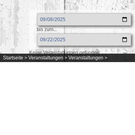
bis zum...
Keine Veranstaltungen gefunden.
Startseite >
Veranstaltungen >
Veranstaltungen >
DIE SCHWARZWALDREGION
ZIMMER/FERI
Urlaubsregion
Unterkünfte