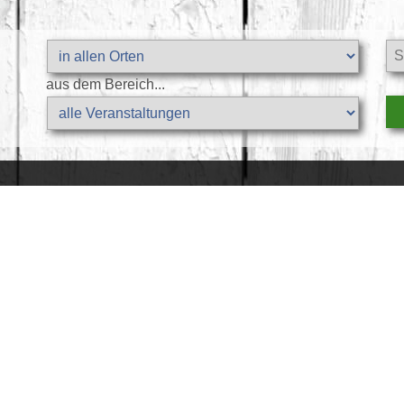
aus dem Bereich...
ENWOHNUNGEN
SANFTER URLAUB
AKTIVER URL
Anreise & ÖPNV
Natur erleben.