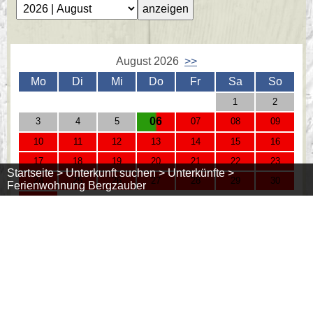
August 2026
>>
Mo
Di
Mi
Do
Fr
Sa
So
1
2
06
3
4
5
07
08
09
10
11
12
13
14
15
16
17
18
19
20
21
22
23
Startseite >
Unterkunft suchen >
Unterkünfte >
24
25
26
27
28
29
30
Ferienwohnung Bergzauber
31
= frei
= belegt
Ferienwohnung: TypB
Fewo Bergzauber
Preis: 70,00 - 74,50 €