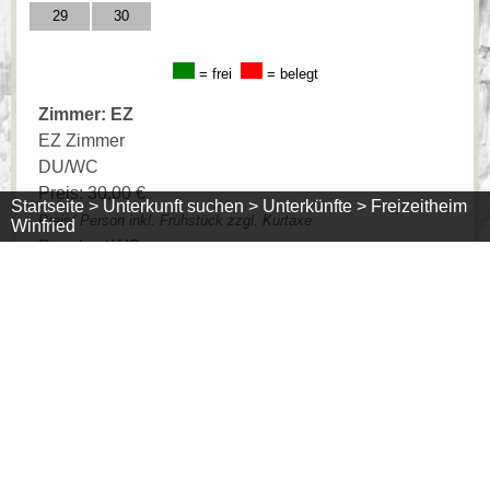
29
30
= frei
= belegt
Zimmer: EZ
EZ Zimmer
DU/WC
Preis: 30,00 €
Startseite >
Unterkunft suchen >
Unterkünfte >
Freizeitheim
Preis/ Person inkl. Frühstück zzgl. Kurtaxe
Winfried
Dusche / WC
Minimumaufenthaltsdauer: 1 Tage
Juni 2026
>>
Mo
Di
Mi
Do
Fr
Sa
So
1
2
3
4
5
6
7
8
9
10
11
12
13
14