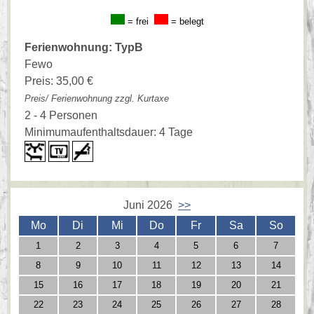
= frei
= belegt
Ferienwohnung: TypB
Fewo
Preis: 35,00 €
Preis/ Ferienwohnung zzgl. Kurtaxe
2 - 4 Personen
Minimumaufenthaltsdauer: 4 Tage
Juni 2026
>>
Mo
Di
Mi
Do
Fr
Sa
So
1
2
3
4
5
6
7
8
9
10
11
12
13
14
15
16
17
18
19
20
21
22
23
24
25
26
27
28